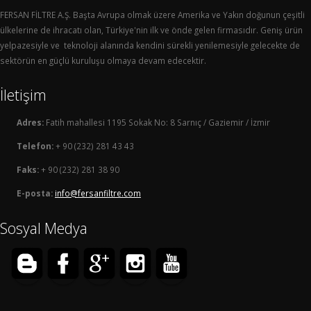
FERSAN FİLTRE A.Ş. Başta Avrupa olmak üzere Amerika ve Yakın doğunun çeşitli
ülkelerine de ihracatı olan, Türkiye'nin ilk ve önde gelen firmasıdır. Geniş ürün
yelpazesiyle ve teknoloji alanında kendini sürekli yenilemesiyle gelecekte de
sektörün en güçlü kuruluşu olmaya devam edecektir.
İletişim
Adres:
Fatih mahallesi 1195 Sokak No: 8 Sarnıç / Gaziemir / İzmir
Telefon:
+ 90 (232) 281 43 43
Faks:
+ 90 (232) 281 38 90
E-posta:
info@fersanfiltre.com
Sosyal Medya