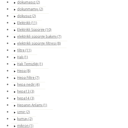
dokumasız (2)
dokunmamış (2)
dokusuz (2)
Elektrikli (11)
Elektrikli Süpürge (10)
elektrikli süpürge bakımı (7)
elektrikli süpürge filtresi (8)
filtre (11)
Halı (1)
Halı Temizliği (1)
Hepa (8)
Hepa Filtre (7)
hepa nedir (4)
hepa13 (3)
hepa14 (3)
Hepanın Anlamı (1)
izmir (2)
kumaş (2)
mikron (1)