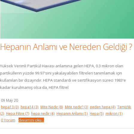
Hepanın Anlamı ve Nereden Geldiği ?
Yüksek Verimli Partikül Havası anlamına gelen HEPA, 0.3 mikron olan
partiküllerin yüzde 99.97'sini yakalayabilen filtreleri tanımlamak için
kullanılan bir dizayndır. HEPA standardı ve sertifikasyon süreci 1983'e
kadar kurulmamış olsa da, HEPA filtrel
09 May 20
hepa13
(3)
hepa14
(3)
Mite Nedir
(8)
Mite nedir?
(3)
neden hepa
(4)
Temizlik
(2)
Hepa Filtre
(7)
hepa nedir
(4)
Hepanın Anlamı
(1)
Hepa
(5)
mikron
(1)
0 Yorum
devamını oku...