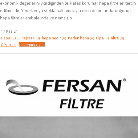
ekonomik değerlerini yitirdiğinden tel kafes korumalı hepa filtreleri tercih
edilmelidir. Yedek veya stoklamak amacıyla elinizde bulundurduğunuz
hepa filtreler ambalajında ve nemsiz o
17 Kas 24
Hepa13
(3)
hepa14
(3)
hepa nedir
(4)
neden hepa
(4)
ulpa
(1)
filtre
(8)
0 Yorum
devamını oku...