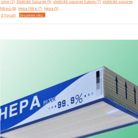
izmir
(2)
Elektrikli Süpürge
(9)
elektrikli süpürge bakımı
(7)
elektrikli süpürge
filtresi
(8)
Hepa Filtre
(7)
Hepa
(5)
0 Yorum
devamını oku...