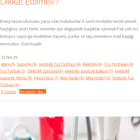
Dikkat Edilmeli ?
Enerji tasarrufundan yana olan kullanıcılar A sınıfı modeller tercih etmeli.
Seçtiğiniz ürün farklı zeminler için değişebilir başlıklar içermeli.Pek çok toz
torbasız süpürge modelinin fayans, parke ve taş zeminlere özel başlığı
mevcuttur. Özel başlık
23 Nis 20
alerji
(6)
Süpürge
(9)
Sentetik Toz Torbası
(6)
Elektrikli
(4)
Toz Torbaları
(6)
Toz Torbalı
(3)
Elektrikli Süpürge
(9)
elektrikli süpürge bakımı
(7)
elektrikli
süpürge filtresi
(8)
Hepa Filtre
(7)
Mite Nedir
(8)
Mite nedir?
(3)
Sentetik Toz
Torbası
(6)
0 Yorum
devamını oku...