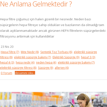
Ne Anlama Gelmektedir ?
Hepa filtre çoğumuz için halen gizemli bir nesnedir. Neden bazı
süpürgelerin hepa filtreye sahip oldukları ve bazılarının da olmadığı tam
olarak açıklanmamaktadır ancak görünen HEPA filtrelerin süpürgelerdeki
filtrasyonu arttırmak için kullanıldıklar
23 Nis 20
Hepa Filtre
(7)
Mite Nedir
(8)
Sentetik Toz Torbası
(6)
elektrikli süpürge
filtresi
(8)
elektrikli süpürge bakımı
(7)
Elektrikli Süpürge
(9)
hepa13
(3)
hepa14
(3)
hepa nedir
(4)
neden hepa
(4)
elektrikli süpürge bakımı
(7)
elektrikli süpürge filtresi
(8)
Süpürge
(9)
allerjen
(6)
0 Yorum
devamını oku...