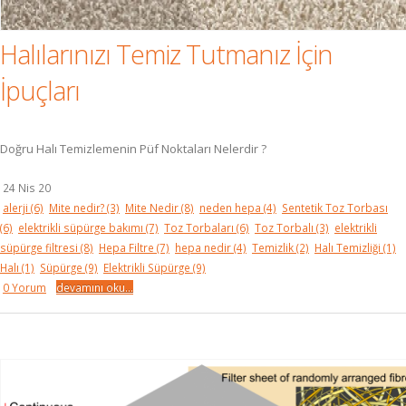
Halılarınızı Temiz Tutmanız İçin
İpuçları
Doğru Halı Temizlemenin Püf Noktaları Nelerdir ?
24 Nis 20
alerji
(6)
Mite nedir?
(3)
Mite Nedir
(8)
neden hepa
(4)
Sentetik Toz Torbası
(6)
elektrikli süpürge bakımı
(7)
Toz Torbaları
(6)
Toz Torbalı
(3)
elektrikli
süpürge filtresi
(8)
Hepa Filtre
(7)
hepa nedir
(4)
Temizlik
(2)
Halı Temizliği
(1)
Halı
(1)
Süpürge
(9)
Elektrikli Süpürge
(9)
0 Yorum
devamını oku...