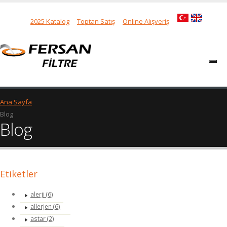
2025 Katalog
Toptan Satış
Online Alışveriş
Ana Sayfa
Blog
Blog
Etiketler
alerji (6)
allerjen (6)
astar (2)