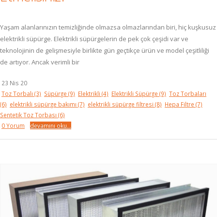
Yaşam alanlarınızın temizliğinde olmazsa olmazlarından biri, hiç kuşkusuz
elektrikli süpürge. Elektrikli süpürgelerin de pek çok çeşidi var ve
teknolojinin de gelişmesiyle birlikte gün geçtikçe ürün ve model çeşitliliği
de artıyor. Ancak verimli bir
23 Nis 20
Toz Torbalı
(3)
Süpürge
(9)
Elektrikli
(4)
Elektrikli Süpürge
(9)
Toz Torbaları
(6)
elektrikli süpürge bakımı
(7)
elektrikli süpürge filtresi
(8)
Hepa Filtre
(7)
Sentetik Toz Torbası
(6)
0 Yorum
devamını oku...