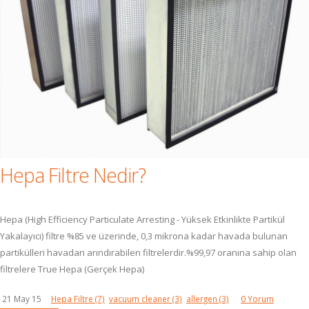
Hepa Filtre Nedir?
Hepa (High Efficiency Particulate Arresting - Yüksek Etkinlikte Partikül
Yakalayıcı) filtre %85 ve üzerinde, 0,3 mikrona kadar havada bulunan
partikülleri havadan arındırabilen filtrelerdir.%99,97 oranına sahip olan
filtrelere True Hepa (Gerçek Hepa)
21 May 15
Hepa Filtre
(7)
vacuum cleaner
(3)
allergen
(3)
0 Yorum