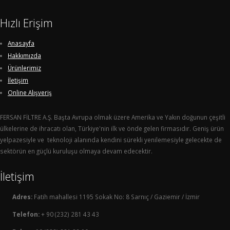
Hızlı Erişim
Anasayfa
Hakkımızda
Ürünlerimiz
İletişim
Online Alışveriş
FERSAN FİLTRE A.Ş. Başta Avrupa olmak üzere Amerika ve Yakın doğunun çeşitli
ülkelerine de ihracatı olan, Türkiye'nin ilk ve önde gelen firmasıdır. Geniş ürün
yelpazesiyle ve teknoloji alanında kendini sürekli yenilemesiyle gelecekte de
sektörün en güçlü kuruluşu olmaya devam edecektir.
İletişim
Adres:
Fatih mahallesi 1195 Sokak No: 8 Sarnıç / Gaziemir / İzmir
Telefon:
+ 90 (232) 281 43 43