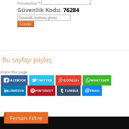
Yorumunuz *
Güvenlik Kodu:
76284
Bu sayfayı paylaş
share this page:
FACEBOOK
TWITTER
GOOGLE+
WHATSAPP
LINKEDIN
PINTEREST
TUMBLR
EMAIL
Fersan Filtre