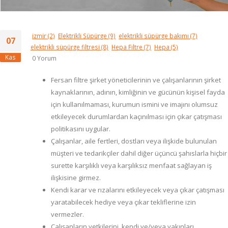
izmir
(2)
Elektrikli Süpürge
(9)
elektrikli süpürge bakımı
(7)
07
elektrikli süpürge filtresi
(8)
Hepa Filtre
(7)
Hepa
(5)
Kas
0 Yorum
Fersan filtre şirket yöneticilerinin ve çalışanlarının şirket
kaynaklarının, adının, kimliğinin ve gücünün kişisel fayda
için kullanılmaması, kurumun ismini ve imajını olumsuz
etkileyecek durumlardan kaçınılması için çıkar çatışması
politikasını uygular.
Çalışanlar, aile fertleri, dostları veya ilişkide bulunulan
müşteri ve tedarikçiler dahil diğer üçüncü şahıslarla hiçbir
surette karşılıklı veya karşılıksız menfaat sağlayan iş
ilişkisine girmez.
Kendi karar ve rızalarını etkileyecek veya çıkar çatışması
yaratabilecek hediye veya çıkar tekliflerine izin
vermezler.
Çalışanların yetkilerini, kendi ve/veya yakınları