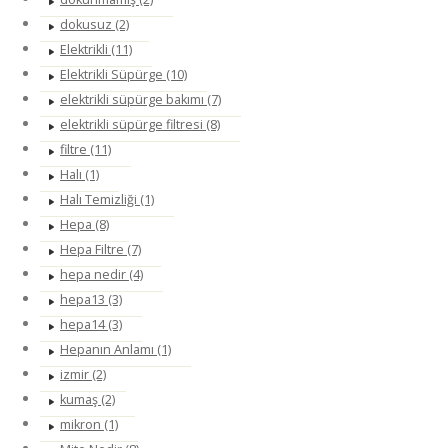
dokusuz (2)
Elektrikli (11)
Elektrikli Süpürge (10)
elektrikli süpürge bakımı (7)
elektrikli süpürge filtresi (8)
filtre (11)
Halı (1)
Halı Temizliği (1)
Hepa (8)
Hepa Filtre (7)
hepa nedir (4)
hepa13 (3)
hepa14 (3)
Hepanın Anlamı (1)
izmir (2)
kumaş (2)
mikron (1)