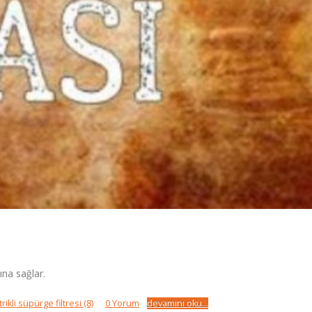
ına sağlar.
trikli süpürge filtresi
(8)
0 Yorum
devamını oku...