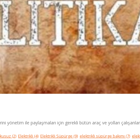
rini yönetim ile paylaşmaları için gerekli bütün araç ve yolları çalışanlar
kusuz
(2)
Elektrikli
(4)
Elektrikli Süpürge
(9)
elektrikli süpürge bakımı
(7)
elek