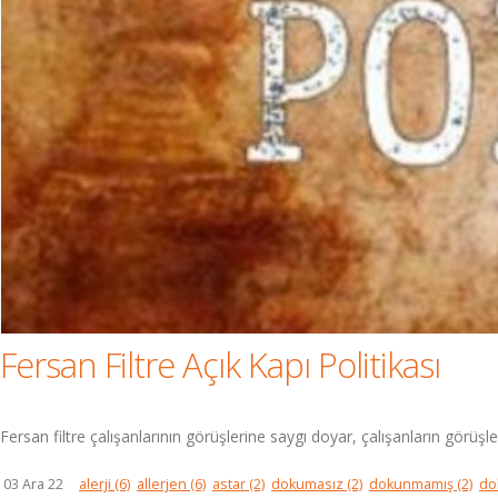
Fersan Filtre Açık Kapı Politikası
Fersan filtre çalışanlarının görüşlerine saygı doyar, çalışanların görüşle
03 Ara 22
alerji
(6)
allerjen
(6)
astar
(2)
dokumasız
(2)
dokunmamış
(2)
do