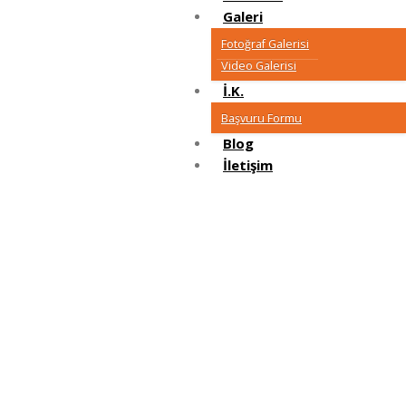
Galeri
Fotoğraf Galerisi
Video Galerisi
İ.K.
Başvuru Formu
Blog
İletişim