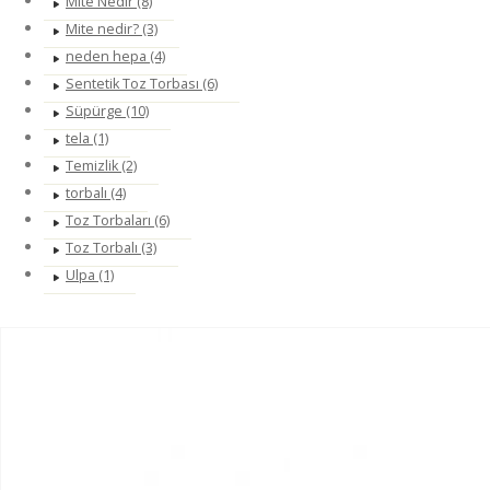
Mite Nedir (8)
Mite nedir? (3)
neden hepa (4)
Sentetik Toz Torbası (6)
Süpürge (10)
tela (1)
Temizlik (2)
torbalı (4)
Toz Torbaları (6)
Toz Torbalı (3)
Ulpa (1)