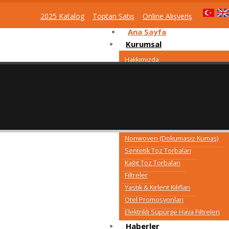
2025 Katalog
Toptan Satış
Online Alışveriş
Ana Sayfa
Kurumsal
Hakkımızda
Vizyonumuz ve Misyonumuz
Politikalar
Sertifikalar
KVKK Duyuruları
Ürünler
Nonwoven (Dokumasız Kumaş)
Sentetik Toz Torbaları
Kağıt Toz Torbaları
Filtreler
Yastık & Kırlent Kılıfları
Otel Promosyonları
Elektrikli Süpürge Hava Filtreleri
Haberler