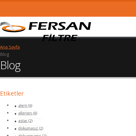
Ana Sayfa
Blog
Blog
Etiketler
alerji (6)
allerjen (6)
astar (2)
dokumasız (2)
dokunmamış (2)