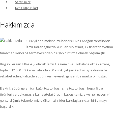
Sertifikalar
KVKK Duyuruları
Hakkımızda
1986 yılında makine mühendisi Fikri Erdoğan tarafından
İzmir Karabağlar’da kurulan şirketimiz, ilk ticaret hayatına
tamamen kendi özsermayesinden oluşan bir firma olarak başlamıştır.
Bugün Fersan Filtre A.Ş. olarak İzmir Gaziemir ve Torbalı’da olmak üzere,
toplam 12.000 m2 kapalı alanda 200 kişilik çalışan kadrosuyla dünya ile
rekabet eden, kaliteden ödün vermeyerek gelişen bir marka olmuştur.
Elektrik süpürgeleri için kağıt toz torbası, sms toz torbası, hepa filtre
ürünleri ve dokumasız kumaş(tela) üretim kapasitemizle ve her geçen yıl
geliştirdiğimiz teknolojimizle ülkemizin lider kuruluşlarından biri olmayı
başardık.