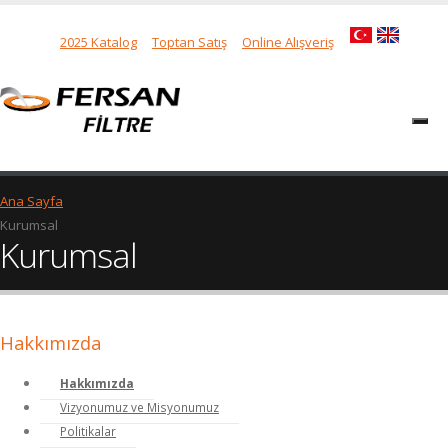
2025 Katalog
Toptan Satış
Online Alışveriş
Ana Sayfa
Kurumsal
Kurumsal
Hakkımızda
Hakkımızda
Vizyonumuz ve Misyonumuz
Politikalar