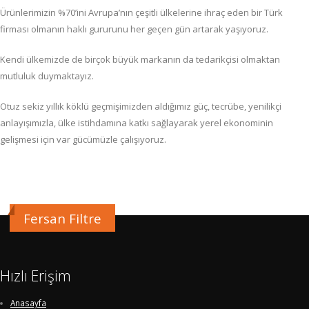
Ürünlerimizin %70’ini Avrupa’nın çeşitli ülkelerine ihraç eden bir Türk
firması olmanın haklı gururunu her geçen gün artarak yaşıyoruz.
Kendi ülkemizde de birçok büyük markanın da tedarikçisi olmaktan
mutluluk duymaktayız.
Otuz sekiz yıllık köklü geçmişimizden aldığımız güç, tecrübe, yenilikçi
anlayışımızla, ülke istihdamına katkı sağlayarak yerel ekonominin
gelişmesi için var gücümüzle çalışıyoruz.
Fersan Filtre
Hızlı Erişim
Anasayfa