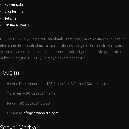
Hakkımızda
Ürünlerimiz
İletişim
Online Alışveriş
FERSAN FİLTRE A.Ş. Başta Avrupa olmak üzere Amerika ve Yakın doğunun çeşitli
ülkelerine de ihracatı olan, Türkiye'nin ilk ve önde gelen firmasıdır. Geniş ürün
yelpazesiyle ve teknoloji alanında kendini sürekli yenilemesiyle gelecekte de
sektörün en güçlü kuruluşu olmaya devam edecektir.
İletişim
Adres:
Fatih mahallesi 1195 Sokak No: 8 Sarnıç / Gaziemir / İzmir
Telefon:
+ 90 (232) 281 43 43
Faks:
+ 90 (232) 281 38 90
E-posta:
info@fersanfiltre.com
Sosyal Medya