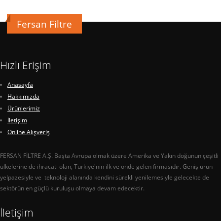
Fersan Filtre
Hızlı Erişim
Anasayfa
Hakkımızda
Ürünlerimiz
İletişim
Online Alışveriş
FERSAN FİLTRE A.Ş. Başta Avrupa olmak üzere Amerika ve Yakın doğunun çeşitli
ülkelerine de ihracatı olan, Türkiye'nin ilk ve önde gelen firmasıdır. Geniş ürün
yelpazesiyle ve teknoloji alanında kendini sürekli yenilemesiyle gelecekte de
sektörün en güçlü kuruluşu olmaya devam edecektir.
İletişim