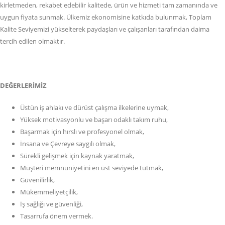
kirletmeden, rekabet edebilir kalitede, ürün ve hizmeti tam zamanında ve
uygun fiyata sunmak. Ülkemiz ekonomisine katkıda bulunmak, Toplam
Kalite Seviyemizi yükselterek paydaşları ve çalışanları tarafından daima
tercih edilen olmaktır.
DEĞERLERİMİZ
Üstün iş ahlakı ve dürüst çalışma ilkelerine uymak,
Yüksek motivasyonlu ve başarı odaklı takım ruhu,
Başarmak için hırslı ve profesyonel olmak,
İnsana ve Çevreye saygılı olmak,
Sürekli gelişmek için kaynak yaratmak,
Müşteri memnuniyetini en üst seviyede tutmak,
Güvenilirlik,
Mükemmeliyetçilik,
İş sağlığı ve güvenliği,
Tasarrufa önem vermek.