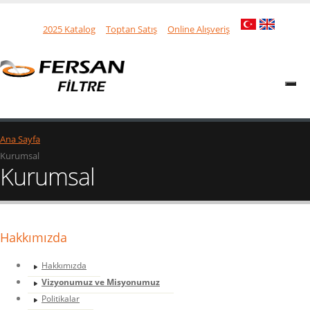
2025 Katalog
Toptan Satış
Online Alışveriş
Ana Sayfa
Kurumsal
Kurumsal
Hakkımızda
Hakkımızda
Vizyonumuz ve Misyonumuz
Politikalar