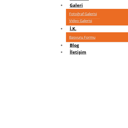
Galeri
Fotoğraf Galerisi
Video Galerisi
İ.K.
Başvuru Formu
Blog
İletişim