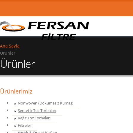
Ana Sayfa
Ürünler
Ürünler
Ürünlerimiz
Nonwoven (Dokumasız Kumaş)
Sentetik Toz Torbaları
Kağıt Toz Torbaları
Filtreler
Yastık & Kırlent Kılıfları