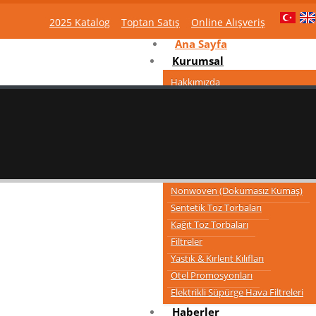
2025 Katalog
Toptan Satış
Online Alışveriş
Ana Sayfa
Kurumsal
Hakkımızda
Vizyonumuz ve Misyonumuz
Politikalar
Sertifikalar
KVKK Duyuruları
Ürünler
Nonwoven (Dokumasız Kumaş)
Sentetik Toz Torbaları
Kağıt Toz Torbaları
Filtreler
Yastık & Kırlent Kılıfları
Otel Promosyonları
Elektrikli Süpürge Hava Filtreleri
Haberler