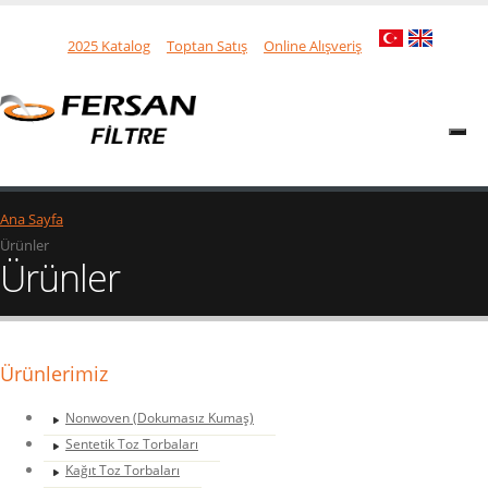
2025 Katalog
Toptan Satış
Online Alışveriş
Ana Sayfa
Ürünler
Ürünler
Ürünlerimiz
Nonwoven (Dokumasız Kumaş)
Sentetik Toz Torbaları
Kağıt Toz Torbaları