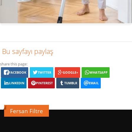
Bu sayfayı paylaş
share this page:
FACEBOOK
TWITTER
GOOGLE+
WHATSAPP
LINKEDIN
PINTEREST
TUMBLR
EMAIL
Fersan Filtre